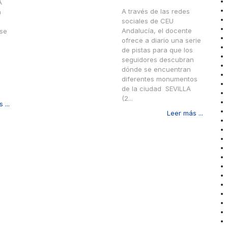
A
A través de las redes
n
sociales de CEU
Andalucía, el docente
se
ofrece a diario una serie
de pistas para que los
seguidores descubran
dónde se encuentran
diferentes monumentos
de la ciudad SEVILLA
(2...
 ...
Leer más ...