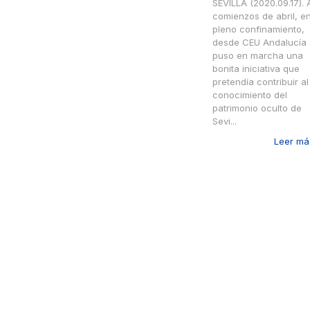
SEVILLA (2020.09.17). 
comienzos de abril, e
pleno confinamiento,
desde CEU Andalucía 
puso en marcha una
bonita iniciativa que
pretendía contribuir al
conocimiento del
patrimonio oculto de
Sevi...
Leer más