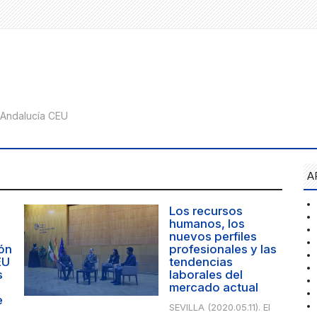
A
Los recursos
humanos, los
nuevos perfiles
ión
profesionales y las
EU
tendencias
s
laborales del
mercado actual
e
SEVILLA (2020.05.11). El