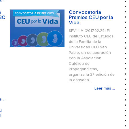
 ...
n
Convocatoria
ABC
Premios CEU por la
Vida
l
SEVILLA (2017.02.24) El
Instituto CEU de Estudios
de la Familia de la
Universidad CEU San
Pablo, en colaboración
con la Asociación
Católica de
Propagandistas,
organiza la 2ª edición de
la convoca...
Leer más ...
 ...
u
I