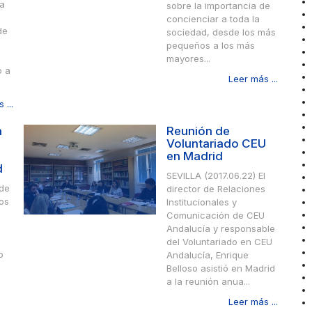
ia
sobre la importancia de
concienciar a toda la
de
sociedad, desde los más
pequeños a los más
mayores...
o a
Leer más ...
 ...
n
Reunión de
Voluntariado CEU
en Madrid
d
SEVILLA (2017.06.22) El
de
director de Relaciones
ios
Institucionales y
Comunicación de CEU
Andalucía y responsable
del Voluntariado en CEU
o
Andalucía, Enrique
Belloso asistió en Madrid
a la reunión anua...
Leer más ...