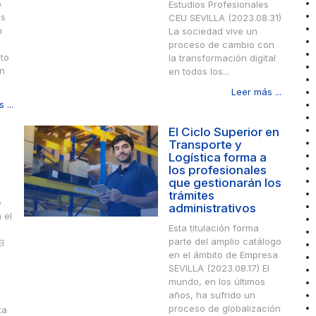
o
Estudios Profesionales
es
CEU SEVILLA (2023.08.31)
n
La sociedad vive un
proceso de cambio con
to
la transformación digital
en
en todos los...
Leer más ...
 ...
El Ciclo Superior en
Transporte y
Logística forma a
los profesionales
que gestionarán los
trámites
e
administrativos
 el
Esta titulación forma
parte del amplio catálogo
l
en el ámbito de Empresa
SEVILLA (2023.08.17) El
mundo, en los últimos
años, ha sufrido un
proceso de globalización
ta