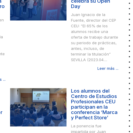
a
celebra su Open
ro
Day
Juan Ignacio de la
en
Fuente, director del CEP
CEU: “El 65% de los
alumnos recibe una
la
oferta de trabajo durante
su periodo de prácticas,
antes, incluso, de
nte
terminar la titulación”
SEVILLA (2023.04....
Leer más ...
 ...
Los alumnos del
Centro de Estudios
Profesionales CEU
participan en la
r
conferencia ‘Marca
y Perfect Store’
La ponencia fue
impartida por Juan