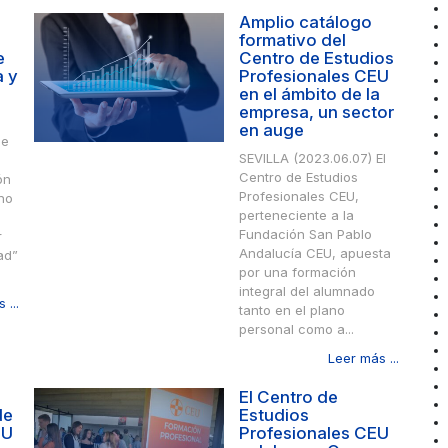
Amplio catálogo
formativo del
e
Centro de Estudios
a y
Profesionales CEU
en el ámbito de la
empresa, un sector
en auge
de
SEVILLA (2023.06.07) El
Centro de Estudios
ón
Profesionales CEU,
ino
perteneciente a la
Fundación San Pablo
r
Andalucía CEU, apuesta
ad”
por una formación
integral del alumnado
 ...
tanto en el plano
personal como a...
Leer más ...
El Centro de
de
Estudios
EU
Profesionales CEU