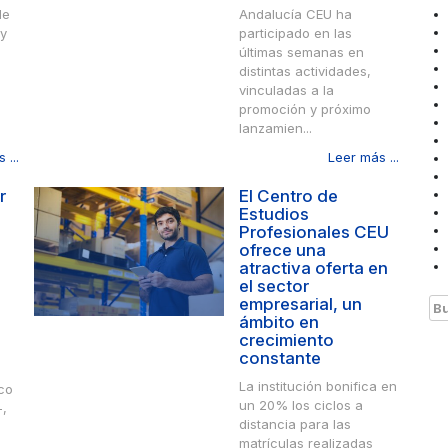
de
Andalucía CEU ha
 y
participado en las
últimas semanas en
distintas actividades,
vinculadas a la
promoción y próximo
lanzamien...
 ...
Leer más ...
r
El Centro de
Estudios
Profesionales CEU
ofrece una
atractiva oferta en
el sector
empresarial, un
Bu
ámbito en
crecimiento
constante
La institución bonifica en
ico
un 20% los ciclos a
-,
distancia para las
matrículas realizadas