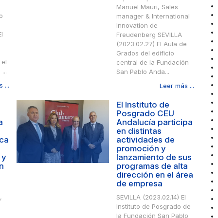
Manuel Mauri, Sales
o
manager & International
Innovation de
l
Freudenberg SEVILLA
(2023.02.27) El Aula de
Grados del edificio
 el
central de la Fundación
...
San Pablo Anda...
 ...
Leer más ...
El Instituto de
Posgrado CEU
a
Andalucía participa
en distintas
ica
actividades de
promoción y
 y
lanzamiento de sus
n
programas de alta
dirección en el área
de empresa
,
SEVILLA (2023.02.14) El
Instituto de Posgrado de
la Fundación San Pablo