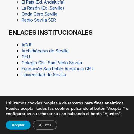
El País (Ed. Andalucía)
La Razón (Ed. Sevilla)
Onda Cero Sevilla
Radio Sevilla SER
ENLACES INSTITUCIONALES
ACdP
Archidiócesis de Sevilla
CEU
Colegio CEU San Pablo Sevilla
Fundación San Pablo Andalucía CEU
Universidad de Sevilla
Utilizamos cookies propias y de terceros para fines analíticos.
Puedes aceptar todas las cookies pulsando el botón “Aceptar” o
© Fundación San Pablo Andalucía CEU. Todos los
configurarlas o rechazar su uso pulsando el botón “Ajustes”.
derechos reservados |
Aviso Legal
|
SUGERENCIAS@CEU
Aceptar
Ajustes