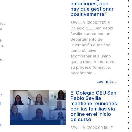
emociones, que
hay que gestionar
positivamente”
SEVILLA (2020.11.17) El
los
Colegio CEU San Pablo
de
Sevilla cuenta con un
Departamento de
e
Orientación que tiene
ta.
como objetivo
acompañar al alumno
 ...
que lo requiera durante
su proceso formativo,
ayudándole ...
Leer más ...
,
El Colegio CEU San
Pablo Sevilla
el
mantiene reuniones
con las familias vía
online en el inicio
de curso
e
SEVILLA (2020.09.18). El