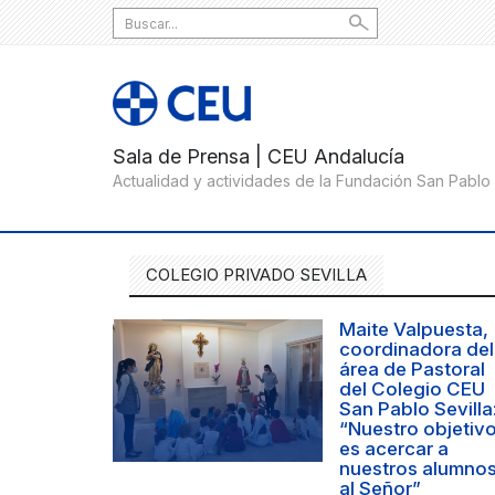
Search
for:
COLEGIO PRIVADO SEVILLA
Maite Valpuesta,
coordinadora del
área de Pastoral
del Colegio CEU
San Pablo Sevilla
“Nuestro objetiv
es acercar a
nuestros alumno
al Señor”