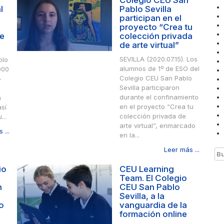
Colegio CEU San
l
Pablo Sevilla
participan en el
proyecto “Crea tu
üe
colección privada
de arte virtual”
SEVILLA (2020.07.15). Los
blo
alumnos de 1º de ESO del
000
Colegio CEU San Pablo
-
Sevilla participaron
durante el confinamiento
n
en el proyecto “Crea tu
así
colección privada de
...
arte virtual”, enmarcado
 ...
en la...
Leer más ...
Bu
io
CEU Learning
Team. El Colegio
n
CEU San Pablo
Sevilla, a la
o
vanguardia de la
formación online