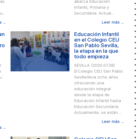
pas
abarca Educación
Infantil, Primaria y
...
Secundaria. Actual...
 ...
Leer más ...
an
Educación Infantil
en el Colegio CEU
ro
San Pablo Sevilla,
la etapa en la que
todo empieza
l
SEVILLA (2020.07.28)
o
El Colegio CEU San Pablo
u
Sevilla lleva ocho años
ofreciendo una
educación integral
desde la etapa de
Educación Infantil hasta
Educación Secundaria.
Actualmente, se están ...
Leer más ...
 ...