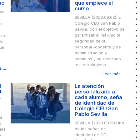
so
que empiece el
curso
Los
SEVILLA (2020.09.02). El
n
Colegio CEU San Pablo
o
Sevilla, con el objetivo de
garantizar al máximo la
rso
seguridad de su
El
personal -docente y de
fue
administración y
servicios-, ha realizado
test serológicos ...
 ...
Leer más ...
l
La atención
U
personalizada a
,
cada alumno, seña
de identidad del
Colegio CEU San
Pablo Sevilla
l
SEVILLA (2020.08.19) Una
o
de las señas de
ías
identidad de CEU
o