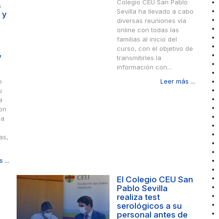
Colegio CEU San Pablo
s
Sevilla ha llevado a cabo
 y
diversas reuniones vía
online con todas las
familias al inicio del
curso, con el objetivo de
”
transmitirles la
información con...
o
Leer más ...
u
a
con
la
as,
 ...
El Colegio CEU San
Pablo Sevilla
realiza test
serológicos a su
personal antes de