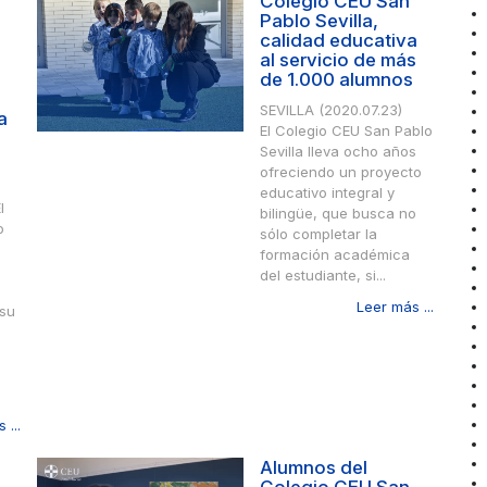
Colegio CEU San
Pablo Sevilla,
calidad educativa
al servicio de más
de 1.000 alumnos
SEVILLA (2020.07.23)
a
El Colegio CEU San Pablo
Sevilla lleva ocho años
ofreciendo un proyecto
educativo integral y
l
bilingüe, que busca no
o
sólo completar la
formación académica
del estudiante, si...
Leer más ...
 su
 ...
Alumnos del