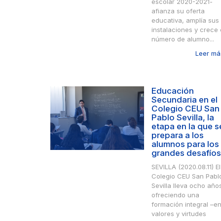
escolar 2020-2021-
afianza su oferta
educativa, amplía sus
instalaciones y crece
número de alumno...
Leer más
Educación
Secundaria en el
Colegio CEU San
Pablo Sevilla, la
etapa en la que s
prepara a los
alumnos para los
grandes desafíos
SEVILLA (2020.08.11) El
Colegio CEU San Pabl
Sevilla lleva ocho año
ofreciendo una
formación integral –e
valores y virtudes