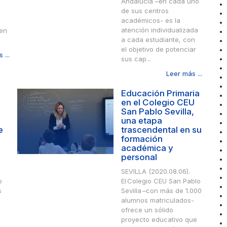
Andalucía –en cada uno
de sus centros
académicos- es la
atención individualizada
 en
a cada estudiante, con
el objetivo de potenciar
 ...
sus cap...
Leer más ...
Educación Primaria
en el Colegio CEU
San Pablo Sevilla,
una etapa
e
trascendental en su
formación
académica y
personal
SEVILLA (2020.08.06).
o
El Colegio CEU San Pablo
s
Sevilla –con más de 1.000
alumnos matriculados-
n
ofrece un sólido
proyecto educativo que