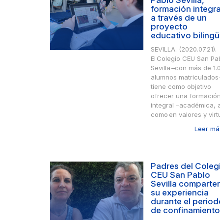
Pablo Sevilla,
formación integra
a través de un
proyecto
educativo biling
SEVILLA. (2020.07.21).
El Colegio CEU San Pa
Sevilla –con más de 1.
alumnos matriculados
tiene como objetivo
ofrecer una formació
integral –académica, 
como en valores y virtu
Leer más
Padres del Coleg
CEU San Pablo
Sevilla comparte
su experiencia
durante el period
de confinamiento