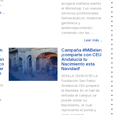
ta
acogerá mañana martes
..
el Workshop ‘Los nuevos
 ...
servicios profesionales
farmacéuticos: medicina
genómica y
antienvejecimiento’,
contando con las ...
Leer más ...
r.
Campaña #MiBelen
s
¡comparte con CEU
en
Andalucía tu
co
Nacimiento esta
ar
Navidad!
n
SEVILLA (2016.12.15) La
Fundación San Pablo
Los
Andalucía CEU prepara
la Navidad. En el hall de
entrada al campus se
a
puede visitar su
Nacimiento, el cual
s
representa el portal y
unas escenas