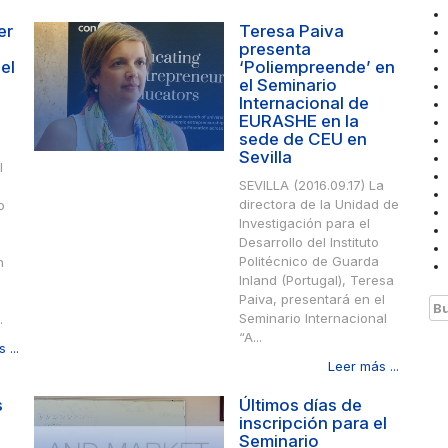
er
Teresa Paiva
presenta
el
‘Poliempreende’ en
el Seminario
Internacional de
EURASHE en la
sede de CEU en
Sevilla
l
SEVILLA (2016.09.17) La
o
directora de la Unidad de
o
Investigación para el
Desarrollo del Instituto
Politécnico de Guarda
n
Inland (Portugal), Teresa
Paiva, presentará en el
Bu
Seminario Internacional
.
“A...
 ...
Leer más ...
s
Últimos días de
inscripción para el
Seminario