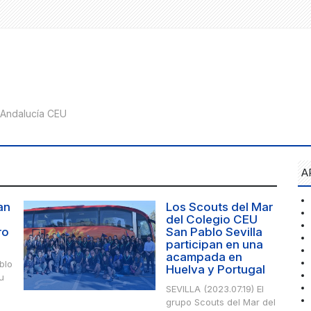
A
an
Los Scouts del Mar
del Colegio CEU
ro
San Pablo Sevilla
participan en una
acampada en
blo
Huelva y Portugal
u
SEVILLA (2023.07.19) El
grupo Scouts del Mar del