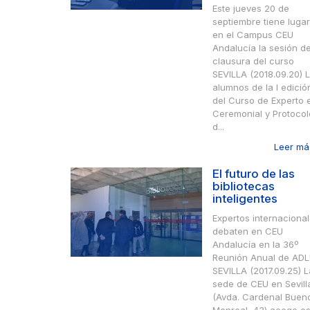
Este jueves 20 de
septiembre tiene lugar
en el Campus CEU
Andalucía la sesión d
clausura del curso
SEVILLA (2018.09.20) 
alumnos de la I edició
del Curso de Experto 
Ceremonial y Protocol
d...
Leer más
El futuro de las
bibliotecas
inteligentes
Expertos internaciona
debaten en CEU
Andalucía en la 36º
Reunión Anual de AD
SEVILLA (2017.09.25) L
sede de CEU en Sevill
(Avda. Cardenal Buen