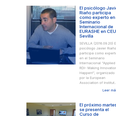
El psicólogo Javi
Riaño participa
como experto en 
Seminario
Internacional de
EURASHE en CEU
Sevilla
SEVILLA (2016.09.20) E
psicólogo Javier Riañ
participa como expert
en el Seminario
Internacional “Applied
RDI– Making Innovatio
Happen!”, organizado
por la European
Association of Institut..
Leer más
El próximo marte
se presenta el
Curso de