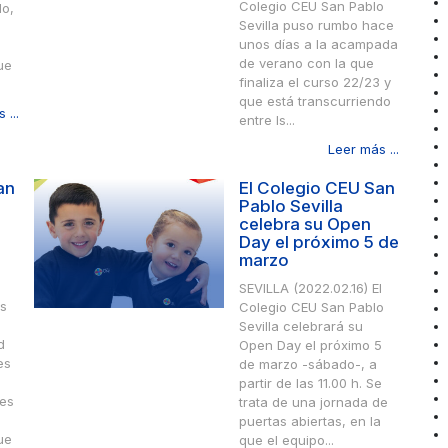
Colegio CEU San Pablo
lo,
Sevilla puso rumbo hace
unos días a la acampada
de verano con la que
ue
finaliza el curso 22/23 y
que está transcurriendo
 ...
entre Is...
Leer más ...
an
El Colegio CEU San
Pablo Sevilla
celebra su Open
Day el próximo 5 de
marzo
SEVILLA (2022.02.16) El
os
Colegio CEU San Pablo
Sevilla celebrará su
d
Open Day el próximo 5
es
de marzo -sábado-, a
partir de las 11.00 h. Se
les
trata de una jornada de
puertas abiertas, en la
ue
que el equipo...