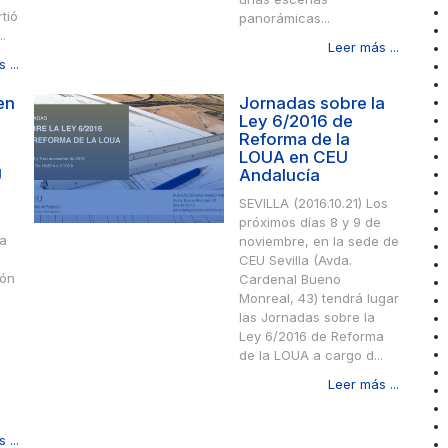
tió
panorámicas...
..
Leer más ...
 ...
en
Jornadas sobre la
Ley 6/2016 de
Reforma de la
LOUA en CEU
U
Andalucía
SEVILLA (2016.10.21) Los
a
próximos días 8 y 9 de
a
noviembre, en la sede de
e
CEU Sevilla (Avda.
ión
Cardenal Bueno
Monreal, 43) tendrá lugar
las Jornadas sobre la
Ley 6/2016 de Reforma
de la LOUA a cargo d...
Leer más ...
 ...