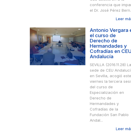
conferencia que impar
el Dr. José Pérez Bern.
Leer más
Antonio Vergara 
el curso de
Derecho de
Hermandades y
Cofradías en CE
Andalucía
SEVILLA (2016.11.28) L
sede de CEU Andalucí
en Sevilla, acogió est
viernes la tercera ses
del curso de
Especialización en
Derecho de
Hermandades y
Cofradías de la
Fundación San Pablo
Andal...
Leer más