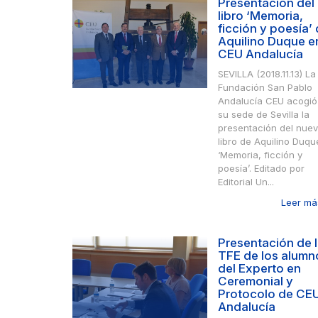
Presentación del
libro ‘Memoria,
ficción y poesía’
Aquilino Duque e
CEU Andalucía
SEVILLA (2018.11.13) La
Fundación San Pablo
Andalucía CEU acogió
su sede de Sevilla la
presentación del nue
libro de Aquilino Duqu
‘Memoria, ficción y
poesía’. Editado por
Editorial Un...
Leer más
Presentación de 
TFE de los alumn
del Experto en
Ceremonial y
Protocolo de CE
Andalucía