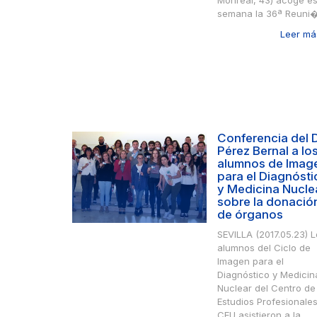
Monreal, 43) acoge es
semana la 36ª Reuni�.
Leer más
Conferencia del D
Pérez Bernal a lo
alumnos de Imag
para el Diagnósti
y Medicina Nucle
sobre la donació
de órganos
SEVILLA (2017.05.23) 
alumnos del Ciclo de
Imagen para el
Diagnóstico y Medicin
Nuclear del Centro de
Estudios Profesionale
CEU asistieron a la