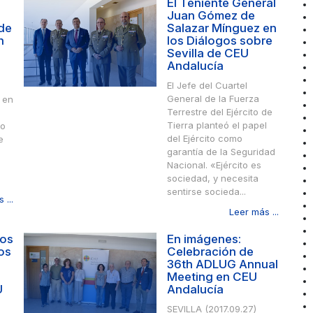
El Teniente General
Juan Gómez de
 de
Salazar Mínguez en
n
los Diálogos sobre
Sevilla de CEU
Andalucía
El Jefe del Cuartel
General de la Fuerza
 en
Terrestre del Ejército de
Tierra planteó el papel
vo
del Ejército como
e
garantía de la Seguridad
Nacional. «Ejército es
sociedad, y necesita
sentirse socieda...
 ...
Leer más ...
los
En imágenes:
os
Celebración de
36th ADLUG Annual
Meeting en CEU
U
Andalucía
SEVILLA (2017.09.27)