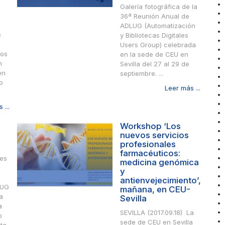
Galería fotográfica de la
36ª Reunión Anual de
ADLUG (Automatización
e
y Bibliotecas Digitales
Users Group) celebrada
Los
en la sede de CEU en
n
Sevilla del 27 al 29 de
en
septiembre. ...
o
Leer más ...
 ...
Workshop ‘Los
nuevos servicios
profesionales
farmacéuticos:
les
medicina genómica
y
antienvejecimiento’,
LUG
mañana, en CEU-
a
Sevilla
a
SEVILLA (2017.09.18) La
o
sede de CEU en Sevilla