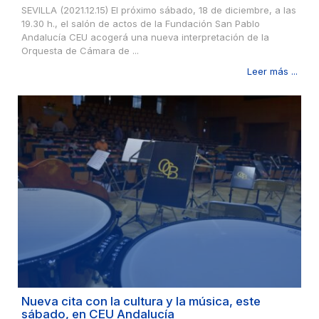
SEVILLA (2021.12.15) El próximo sábado, 18 de diciembre, a las
19.30 h., el salón de actos de la Fundación San Pablo
Andalucía CEU acogerá una nueva interpretación de la
Orquesta de Cámara de ...
Leer más ...
Nueva cita con la cultura y la música, este
sábado, en CEU Andalucía