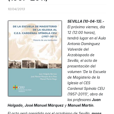
10/04/2013
SEVILLA (10-04-13).-
El próximo viernes, día
12 (12:00 horas),
tendrá lugar en el Aula
Antonio Domínguez
Valverde
del
Arzobispado de
Sevilla, el acto de
presentación del
volumen ‘
De la Escuela
de Magisterio de la
Iglesia al CES
Cardenal Spínola CEU
(1957-2011)’
, obra de
los profesores
Juan
Holgado, José Manuel Márquez
y
Manuel Martín
.
El acto será presidido por el arzobispo de Sevilla,
mons.